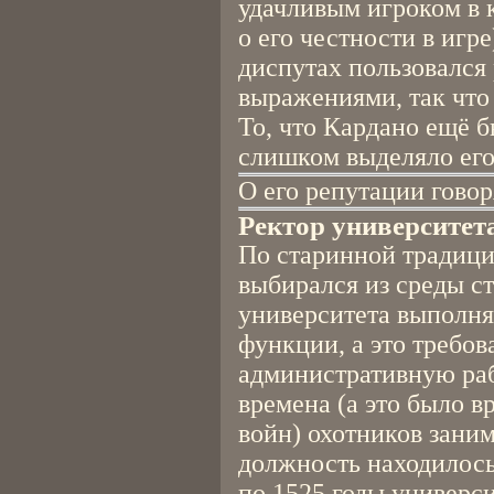
удачливым игроком в к
о его честности в игр
диспутах пользовался
выражениями, так что 
То, что Кардано ещё 
слишком выделяло его
О его репутации гово
Ректор университет
По старинной традици
выбирался из среды ст
университета выполня
функции, а это требов
административную раб
времена (а это было 
войн) охотников зани
должность находилось 
по 1525 годы универси